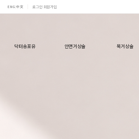
ENG
中文
로그인
회원가입
|
·
닥터송포유
안면거상술
목거상술