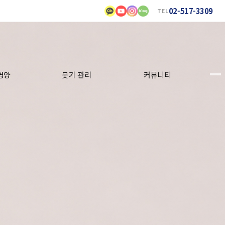
02-517-3309
TEL
영양
붓기 관리
커뮤니티