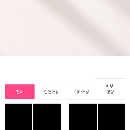
피부·
전체
안면거상
이마거상
영양